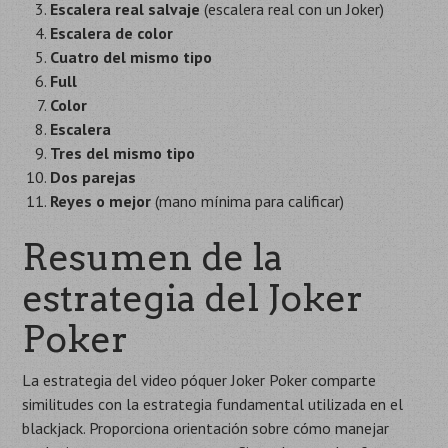
Escalera real salvaje
(escalera real con un Joker)
Escalera de color
Cuatro del mismo tipo
Full
Color
Escalera
Tres del mismo tipo
Dos parejas
Reyes o mejor
(mano mínima para calificar)
Resumen de la
estrategia del Joker
Poker
La estrategia del video póquer Joker Poker comparte
similitudes con la estrategia fundamental utilizada en el
blackjack. Proporciona orientación sobre cómo manejar