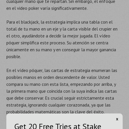
cualquier mano que te repartan. Sin embargo, el enfoque
en el video poker varía significativamente.
Para el blackjack, la estrategia implica una tabla con el
total de tu mano en un eje y la carta visible del crupier en
el otro, ayudándote a decidir la mejor jugada. El vídeo
póquer simplifica este proceso. Su atención se centra
únicamente en su mano y en conseguir la mayor ganancia
posible.
En el vídeo póquer, las cartas de estrategia enumeran las
posibles manos en orden descendente de valor. Usted
compara su mano con esta lista, empezando por arriba, y
la primera mano que coincida con la suya indica las cartas
que debe conservar. Es crucial seguir estrictamente esta
estrategia, ignorando cualquier corazonada, ya que las
probabilidades matemáticas son la clave del éxito.
Х
Get 20 Free Tries at Stake
El Joker Poker, con su amplia gama de combinaciones