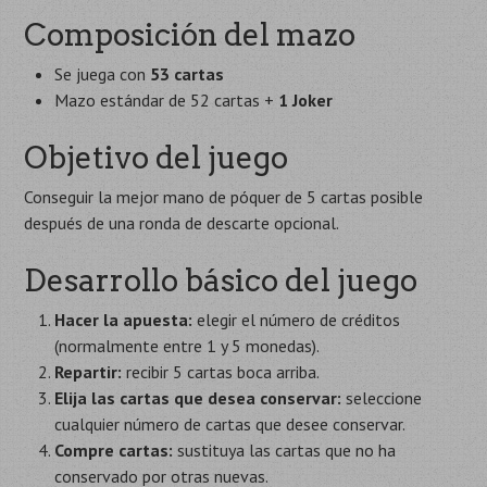
Composición del mazo
Se juega con
53 cartas
Mazo estándar de 52 cartas +
1 Joker
Objetivo del juego
Conseguir la mejor mano de póquer de 5 cartas posible
después de una ronda de descarte opcional.
Desarrollo básico del juego
Hacer la apuesta:
elegir el número de créditos
(normalmente entre 1 y 5 monedas).
Repartir:
recibir 5 cartas boca arriba.
Elija las cartas que desea conservar:
seleccione
cualquier número de cartas que desee conservar.
Compre cartas:
sustituya las cartas que no ha
conservado por otras nuevas.