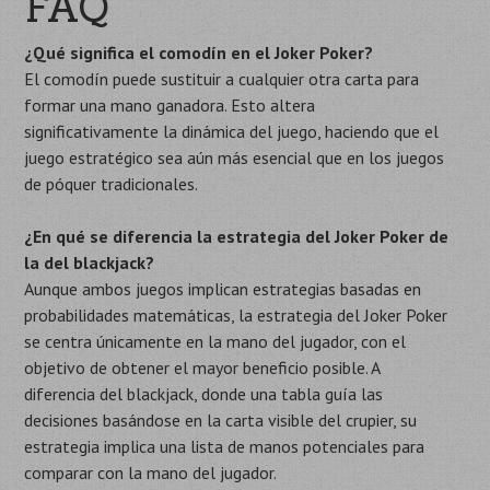
FAQ
¿Qué significa el comodín en el Joker Poker?
El comodín puede sustituir a cualquier otra carta para
formar una mano ganadora. Esto altera
significativamente la dinámica del juego, haciendo que el
juego estratégico sea aún más esencial que en los juegos
de póquer tradicionales.
¿En qué se diferencia la estrategia del Joker Poker de
la del blackjack?
Aunque ambos juegos implican estrategias basadas en
probabilidades matemáticas, la estrategia del Joker Poker
se centra únicamente en la mano del jugador, con el
objetivo de obtener el mayor beneficio posible. A
diferencia del blackjack, donde una tabla guía las
decisiones basándose en la carta visible del crupier, su
estrategia implica una lista de manos potenciales para
comparar con la mano del jugador.