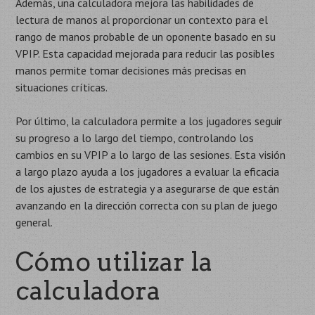
Además, una calculadora mejora las habilidades de
lectura de manos al proporcionar un contexto para el
rango de manos probable de un oponente basado en su
VPIP. Esta capacidad mejorada para reducir las posibles
manos permite tomar decisiones más precisas en
situaciones críticas.
Por último, la calculadora permite a los jugadores seguir
su progreso a lo largo del tiempo, controlando los
cambios en su VPIP a lo largo de las sesiones. Esta visión
a largo plazo ayuda a los jugadores a evaluar la eficacia
de los ajustes de estrategia y a asegurarse de que están
avanzando en la dirección correcta con su plan de juego
general.
Cómo utilizar la
calculadora