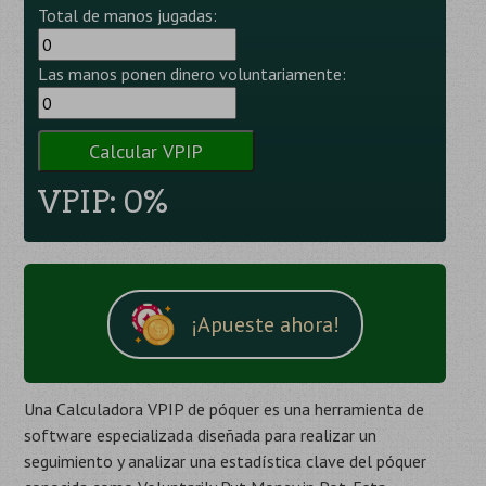
Total de manos jugadas:
Las manos ponen dinero voluntariamente:
Calcular VPIP
VPIP: 0%
¡Apueste ahora!
Una Calculadora VPIP de póquer es una herramienta de
software especializada diseñada para realizar un
seguimiento y analizar una estadística clave del póquer