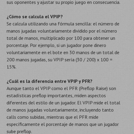
sus oponentes y ajustar su propio juego en consecuencia.
¿Cómo se calcula el VPIP?
Se calcula utilizando una fórmula sencilla: el número de
manos jugadas voluntariamente dividido por el número
total de manos, multiplicado por 100 para obtener un
porcentaje. Por ejemplo, si un jugador pone dinero
voluntariamente en el bote en 30 manos de un total de
200 manos jugadas, su VPIP sería (30 / 200) x 100 =
15%.
¿Cuál es la diferencia entre VPIP y PFR?
Aunque tanto el VPIP como el PFR (Preflop Raise) son
estadísticas preflop importantes, miden aspectos
diferentes del estilo de un jugador. El VPIP mide el total
de manos jugadas voluntariamente, incluyendo tanto
calls como subidas, mientras que el PFR mide
específicamente el porcentaje de manos que un jugador
sube preflop.