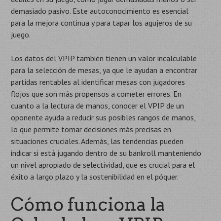
demasiado pasivo. Este autoconocimiento es esencial
para la mejora continua y para tapar los agujeros de su
juego.
Los datos del VPIP también tienen un valor incalculable
para la selección de mesas, ya que le ayudan a encontrar
partidas rentables al identificar mesas con jugadores
flojos que son más propensos a cometer errores. En
cuanto a la lectura de manos, conocer el VPIP de un
oponente ayuda a reducir sus posibles rangos de manos,
lo que permite tomar decisiones más precisas en
situaciones cruciales. Además, las tendencias pueden
indicar si está jugando dentro de su bankroll manteniendo
un nivel apropiado de selectividad, que es crucial para el
éxito a largo plazo y la sostenibilidad en el póquer.
Cómo funciona la