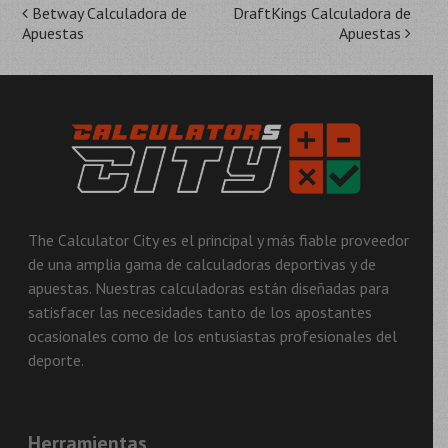
Navegación
Betway Calculadora de
DraftKings Calculadora de
Apuestas
Apuestas
de
la
entrada
The Calculator City es el principal y más fiable proveedor
de una amplia gama de calculadoras deportivas y de
apuestas. Nuestras calculadoras están diseñadas para
satisfacer las necesidades tanto de los apostantes
ocasionales como de los entusiastas profesionales del
deporte.
Herramientas