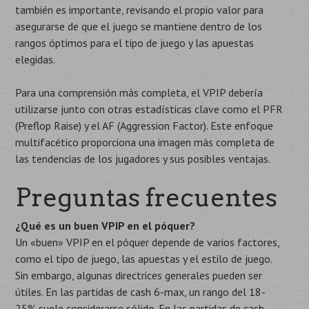
también es importante, revisando el propio valor para
asegurarse de que el juego se mantiene dentro de los
rangos óptimos para el tipo de juego y las apuestas
elegidas.
Para una comprensión más completa, el VPIP debería
utilizarse junto con otras estadísticas clave como el PFR
(Preflop Raise) y el AF (Aggression Factor). Este enfoque
multifacético proporciona una imagen más completa de
las tendencias de los jugadores y sus posibles ventajas.
Preguntas frecuentes
¿Qué es un buen VPIP en el póquer?
Un «buen» VPIP en el póquer depende de varios factores,
como el tipo de juego, las apuestas y el estilo de juego.
Sin embargo, algunas directrices generales pueden ser
útiles. En las partidas de cash 6-max, un rango del 18-
25% suele considerarse sólido. En las partidas de cash