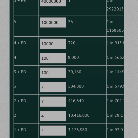
5 + PB
1
1 in
292201338.0
5
25
1 in
11688053.5
4 + PB
320
1 in 913129.2
4
8,000
1 in 36525.2
3 + PB
20,160
1 in 14494.1
3
504,000
1 in 579.8
2 + PB
416,640
1 in 701.3
2
10,416,000
1 in 28.1
1 + PB
3,176,880
1 in 92.0