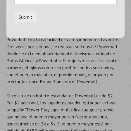
Para participar en Powerball, cada jugador debe elegir 5
Bolas Blancas de un grupo de 69 números, más un
número de Powerball de un grupo separado de 26. Para
hacer esto, puedes usar el
Generador de Números de
Powerball
, que genera números aleatorios para
Powerball con la capacidad de agregar números favoritos.
Dos veces por semana, se realizan sorteos de Powerball
donde se extraen aleatoriamente la misma cantidad de
Bolas Blancas y Powerballs. El objetivo es acertar tantos
números elegidos como sea posible con los sorteados,
con el premio más alto, el premio mayor, otorgado por
acertar las cinco Bolas Blancas y el Powerball.
El costo de un boleto estándar de Powerball es de $2.
Por $1 adicional, los jugadores pueden optar por activar
la opción “Power Play”, que multiplica cualquier premio
que no sea el premio mayor por un factor aleatorio,
generalmente de 2x a 5x. Si el premio mayor está por
debajo de $150 millones, un multiplicador especial de