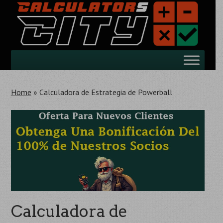
Saltar
al
contenido
principal
Ir
Menú
al
contenido
Home
»
Calculadora de Estrategia de Powerball
Calculadora de