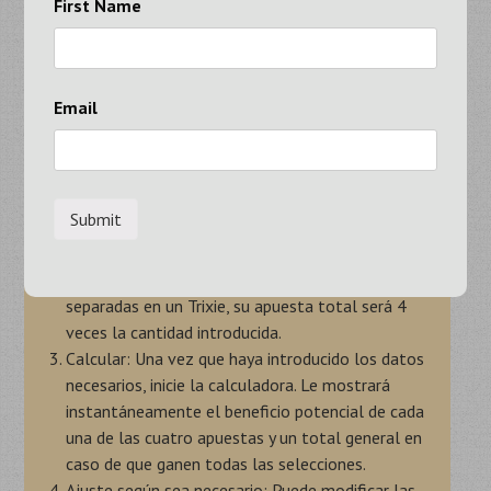
apuestas Trixie?
First Name
La Trixie Bet Calculator simplifica el proceso de
determinar los beneficios potenciales de este tipo de
Email
apuesta:
Introduzca las probabilidades de selección:
Comience introduciendo las probabilidades de sus
tres selecciones.
Apuesta: Añada el importe que está dispuesto a
apostar. Tenga en cuenta que como hay 4 apuestas
separadas en un Trixie, su apuesta total será 4
veces la cantidad introducida.
Calcular: Una vez que haya introducido los datos
necesarios, inicie la calculadora. Le mostrará
instantáneamente el beneficio potencial de cada
una de las cuatro apuestas y un total general en
caso de que ganen todas las selecciones.
Ajuste según sea necesario: Puede modificar las