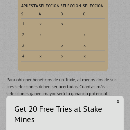
APUESTA
SELECCIÓN
SELECCIÓN
SELECCIÓN
S
A
B
С
1
x
x
2
x
x
3
x
x
4
x
x
x
Para obtener beneficios de un Trixie, al menos dos de sus
tres selecciones deben ser acertadas. Cuantas más
selecciones ganen, mayor será la ganancia potencial.
Х
Get 20 Free Tries at Stake
¿Cómo utilizar la
Mines
calculadora de