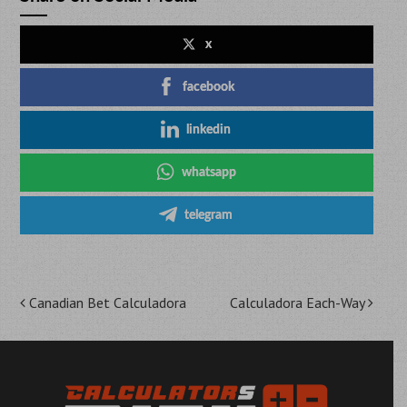
x
facebook
linkedin
whatsapp
telegram
Navegación
Canadian Bet Calculadora
Calculadora Each-Way
de
la
entrada