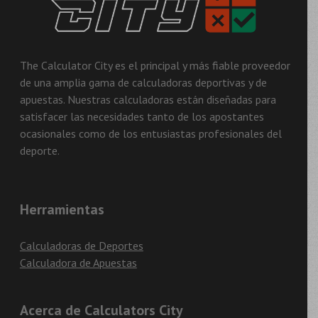
The Calculator City es el principal y más fiable proveedor
de una amplia gama de calculadoras deportivas y de
apuestas. Nuestras calculadoras están diseñadas para
satisfacer las necesidades tanto de los apostantes
ocasionales como de los entusiastas profesionales del
deporte.
Herramientas
Calculadoras de Deportes
Calculadora de Apuestas
Acerca de Calculators City