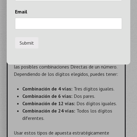
Esta apuesta es una combinación de Directo y Caja,
Email
con un costo total de boleto de $1.00 ($0.50 para
cada uno). Ofrece la oportunidad de ganar tanto en
orden exacto como en cualquier orden.
Combinación
Las apuestas de Combinación implican jugar todas
las posibles combinaciones Directas de un número.
Dependiendo de los dígitos elegidos, puedes tener:
Combinación de 4 vías:
Tres dígitos iguales.
Combinación de 6 vías:
Dos pares.
Combinación de 12 vías:
Dos dígitos iguales.
Combinación de 24 vías:
Todos los dígitos
diferentes.
Usar estos tipos de apuesta estratégicamente