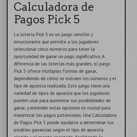
:
Calculadora de
Pagos Pick 5
La lotería Pick 5 es un juego sencillo y
emocionante que permite a los jugadores
seleccionar cinco números para tener la
oportunidad de ganar un pago significativo. A
diferencia de las loterías más grandes, el juego
Pick 5 ofrece múltiples formas de ganar,
dependiendo de cómo se extraen los números y el
tipo de apuesta realizada. Este juego tiene una
variedad de tipos de apuesta que los jugadores
pueden usar para aumentar sus posibilidades de
ganar, y entender estas opciones es crucial para
maximizar los pagos potenciales. Una Calculadora
de Pagos Pick 5 puede ayudarte a determinar tus
posibles ganancias según el tipo de apuesta
elegido y el monto apostado, facilitando la