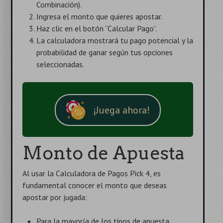
Combinación).
Ingresa el monto que quieres apostar.
Haz clic en el botón “Calcular Pago”.
La calculadora mostrará tu pago potencial y la
probabilidad de ganar según tus opciones
seleccionadas.
¡Juega ahora!
Monto de Apuesta
Al usar la Calculadora de Pagos Pick 4, es
fundamental conocer el monto que deseas
apostar por jugada:
Para la mayoría de los tipos de apuesta,