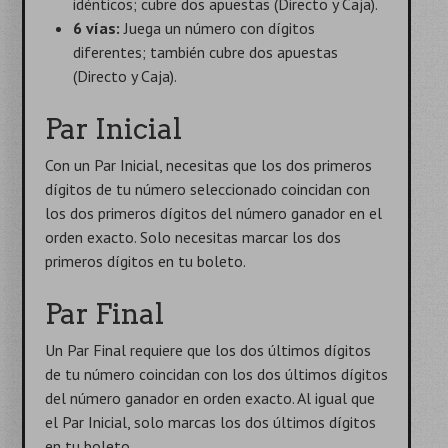
idénticos; cubre dos apuestas (Directo y Caja).
6 vías:
Juega un número con dígitos
diferentes; también cubre dos apuestas
(Directo y Caja).
Par Inicial
Con un Par Inicial, necesitas que los dos primeros
dígitos de tu número seleccionado coincidan con
los dos primeros dígitos del número ganador en el
orden exacto. Solo necesitas marcar los dos
primeros dígitos en tu boleto.
Par Final
Un Par Final requiere que los dos últimos dígitos
de tu número coincidan con los dos últimos dígitos
del número ganador en orden exacto. Al igual que
el Par Inicial, solo marcas los dos últimos dígitos
en tu boleto.