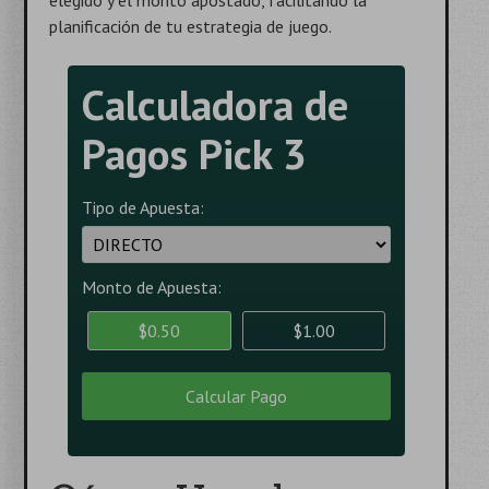
planificación de tu estrategia de juego.
Calculadora de
Pagos Pick 3
Tipo de Apuesta:
Monto de Apuesta:
$0.50
$1.00
Calcular Pago