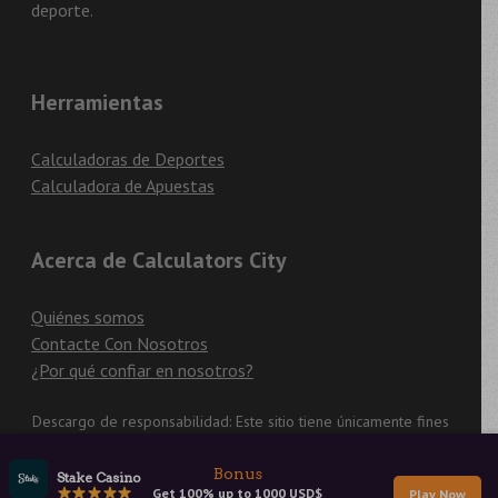
deporte.
Herramientas
Calculadoras de Deportes
Calculadora de Apuestas
Acerca de Calculators City
Quiénes somos
Contacte Con Nosotros
¿Por qué confiar en nosotros?
Descargo de responsabilidad: Este sitio tiene únicamente fines
de entretenimiento y no implica apuestas con dinero real.
Bonus
Stake Casino
Get 100% up to 1000 USD$
Calculators City 2024
Play Now