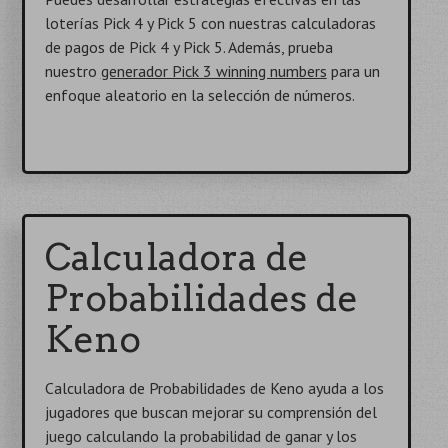
loterías Pick 4 y Pick 5 con nuestras calculadoras
de pagos de Pick 4 y Pick 5. Además, prueba
nuestro
generador Pick 3 winning numbers
para un
enfoque aleatorio en la selección de números.
Calculadora de
Probabilidades de
Keno
Calculadora de Probabilidades de Keno ayuda a los
jugadores que buscan mejorar su comprensión del
juego calculando la probabilidad de ganar y los