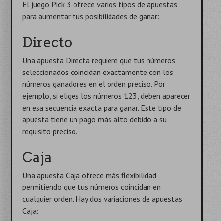
El juego Pick 3 ofrece varios tipos de apuestas
para aumentar tus posibilidades de ganar:
Directo
Una apuesta Directa requiere que tus números
seleccionados coincidan exactamente con los
números ganadores en el orden preciso. Por
ejemplo, si eliges los números 123, deben aparecer
en esa secuencia exacta para ganar. Este tipo de
apuesta tiene un pago más alto debido a su
requisito preciso.
Caja
Una apuesta Caja ofrece más flexibilidad
permitiendo que tus números coincidan en
cualquier orden. Hay dos variaciones de apuestas
Caja: