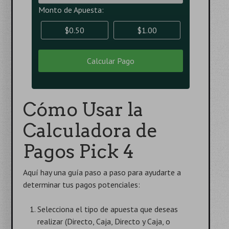
Monto de Apuesta:
$0.50
$1.00
Calcular Pago
Cómo Usar la
Calculadora de
Pagos Pick 4
Aquí hay una guía paso a paso para ayudarte a
determinar tus pagos potenciales:
Selecciona el tipo de apuesta que deseas
realizar (Directo, Caja, Directo y Caja, o