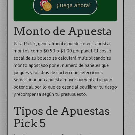
¡Juega ahora!
Monto de Apuesta
Para Pick 5, generalmente puedes elegir apostar
montos como $0.50 o $1.00 por panel. El costo
total de tu boleto se calculará multiplicando tu
monto apostado por el número de paneles que
juegues y los días de sorteo que selecciones.
Seleccionar una apuesta mayor aumenta tu pago
potencial, por lo que es esencial equilibrar tu riesgo
y recompensa según tu presupuesto.
Tipos de Apuestas
Pick 5