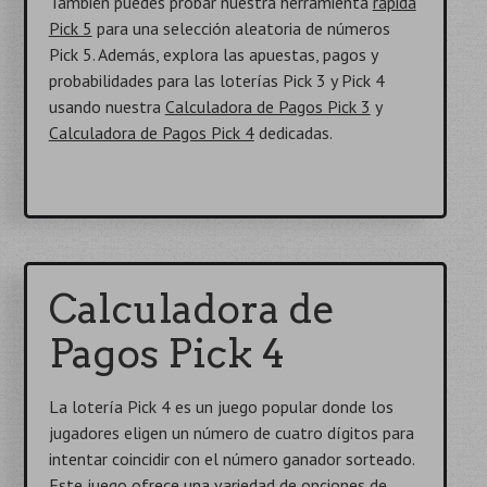
También puedes probar nuestra herramienta
rápida
Pick 5
para una selección aleatoria de números
Pick 5. Además, explora las apuestas, pagos y
probabilidades para las loterías Pick 3 y Pick 4
usando nuestra
Calculadora de Pagos Pick 3
y
Calculadora de Pagos Pick 4
dedicadas.
Calculadora de
Pagos Pick 4
La lotería Pick 4 es un juego popular donde los
jugadores eligen un número de cuatro dígitos para
intentar coincidir con el número ganador sorteado.
Este juego ofrece una variedad de opciones de