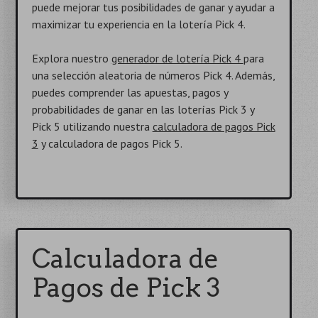
puede mejorar tus posibilidades de ganar y ayudar a
maximizar tu experiencia en la lotería Pick 4.
Explora nuestro
generador de lotería Pick 4
para
una selección aleatoria de números Pick 4. Además,
puedes comprender las apuestas, pagos y
probabilidades de ganar en las loterías Pick 3 y
Pick 5 utilizando nuestra
calculadora de pagos Pick
3
y calculadora de pagos Pick 5.
Calculadora de
Pagos de Pick 3