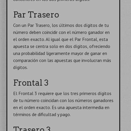
Par Trasero
Con un Par Trasero, los últimos dos dígitos de tu
número deben coincidir con el número ganador en
el orden exacto. Al igual que el Par Frontal, esta
apuesta se centra solo en dos dígitos, ofreciendo
una probabilidad ligeramente mayor de ganar en
comparación con las apuestas que involucran más
dígitos.
Frontal 3
El Frontal 3 requiere que los tres primeros dígitos
de tu número coincidan con los números ganadores
en el orden exacto. Es una apuesta intermedia en
términos de dificultad y pago.
Trasero 3