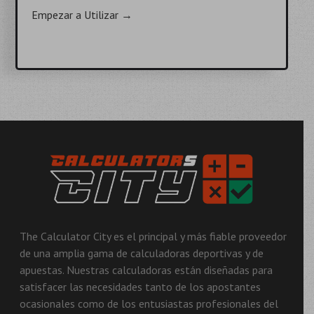
Empezar a Utilizar
→
Navegación
de
la
entrada
The Calculator City es el principal y más fiable proveedor
de una amplia gama de calculadoras deportivas y de
apuestas. Nuestras calculadoras están diseñadas para
satisfacer las necesidades tanto de los apostantes
ocasionales como de los entusiastas profesionales del